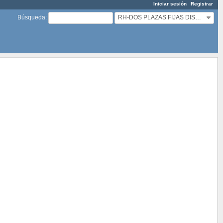
Iniciar sesión
Registrar
RH-DOS PLAZAS FIJAS DISCONTINUAS PORTUARIO(A) ROTA
Búsqueda
: