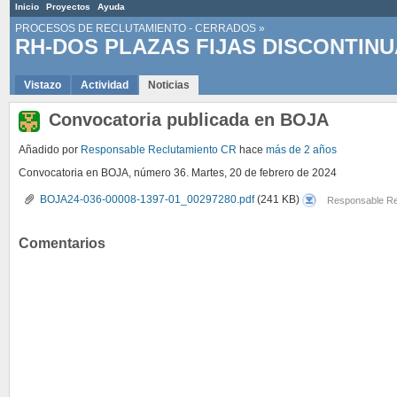
Inicio
Proyectos
Ayuda
PROCESOS DE RECLUTAMIENTO - CERRADOS
»
RH-DOS PLAZAS FIJAS DISCONTINU
Vistazo
Actividad
Noticias
Convocatoria publicada en BOJA
Añadido por
Responsable Reclutamiento CR
hace
más de 2 años
Convocatoria en BOJA, número 36. Martes, 20 de febrero de 2024
BOJA24-
BOJA24-036-00008-1397-01_00297280.pdf
(241 KB)
Responsable Re
036-
00008-
1397-
01_00297280.pdf
Comentarios