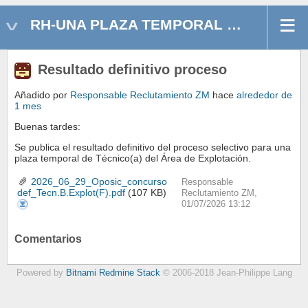
RH-UNA PLAZA TEMPORAL TÉCNICO(A) B ÁREA EXPLOTACIÓN
Resultado definitivo proceso
Añadido por
Responsable Reclutamiento ZM
hace
alrededor de
1 mes
Buenas tardes:
Se publica el resultado definitivo del proceso selectivo para una
plaza temporal de Técnico(a) del Área de Explotación.
2026_06_29_Oposic_concurso
Responsable
def_Tecn.B.Explot(F).pdf
(107 KB)
Reclutamiento ZM,
2026_06_29_Oposic_concurso
01/07/2026 13:12
def_Tecn.B.Explot(F).pdf
Comentarios
Powered by
Bitnami Redmine Stack
© 2006-2018 Jean-Philippe Lang