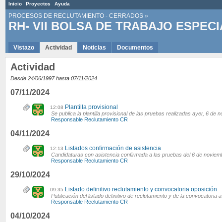
Inicio
Proyectos
Ayuda
PROCESOS DE RECLUTAMIENTO - CERRADOS
»
RH- VII BOLSA DE TRABAJO ESPECI
Vistazo
Actividad
Noticias
Documentos
Actividad
Desde 24/06/1997 hasta 07/11/2024
07/11/2024
Plantilla provisional
12:08
Se publica la plantilla provisional de las pruebas realizadas ayer, 6 de 
Responsable Reclutamiento CR
04/11/2024
Listados confirmación de asistencia
12:13
Candidaturas con asistencia confirmada a las pruebas del 6 de noviem
Responsable Reclutamiento CR
29/10/2024
Listado definitivo reclutamiento y convocatoria oposición
09:35
Publicación del listado definitivo de reclutamiento y de la convocatoria
Responsable Reclutamiento CR
04/10/2024