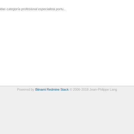
das categoría profesional especialista portu...
Powered by
Bitnami Redmine Stack
© 2006-2018 Jean-Philippe Lang