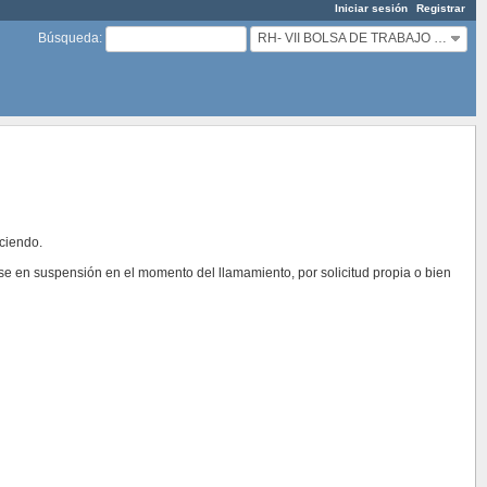
Iniciar sesión
Registrar
RH- VII BOLSA DE TRABAJO POLICÍA PORTUARIO(A)
Búsqueda
:
uciendo.
se en suspensión en el momento del llamamiento, por solicitud propia o bien