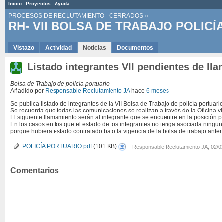
Inicio
Proyectos
Ayuda
PROCESOS DE RECLUTAMIENTO - CERRADOS
»
RH- VII BOLSA DE TRABAJO POLICÍ
Vistazo
Actividad
Noticias
Documentos
Listado integrantes VII pendientes de ll
Bolsa de Trabajo de policía portuario
Añadido por
Responsable Reclutamiento JA
hace
6 meses
Se publica listado de integrantes de la VII Bolsa de Trabajo de policía portuar
Se recuerda que todas las comunicaciones se realizan a través de la Oficina v
El siguiente llamamiento serán al integrante que se encuentre en la posición p
En los casos en los que el estado de los integrantes no tenga asociada ningun
porque hubiera estado contratado bajo la vigencia de la bolsa de trabajo anteri
POLICÍA
POLICÍA PORTUARIO.pdf
(101 KB)
Responsable Reclutamiento JA, 02/0
PORTUARIO.pdf
Comentarios