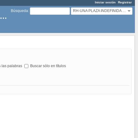
Iniciar sesión
Registrar
RH-UNA PLAZA INDEFINIDA DE TÉCNICO SUPERIOR CONTABILIDAD Y ADMINISTRACIÓN EN RED LOGÍSTICA DE ANDALUCÍA
Búsqueda
:
NA PLAZA INDEFINIDA DE TÉCNICO SUPERIOR CONTABILIDAD Y ADMINISTRACIÓN EN RED LOGÍSTICA DE ANDALUCÍA
 las palabras
Buscar sólo en títulos