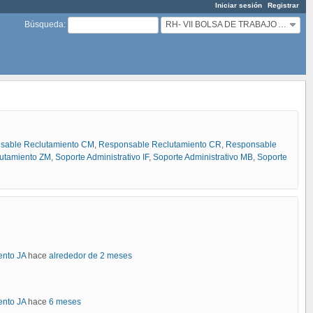
Iniciar sesión
Registrar
RH- VII BOLSA DE TRABAJO ADMINISTRATIVO(A)
Búsqueda
:
sable Reclutamiento CM
,
Responsable Reclutamiento CR
,
Responsable
utamiento ZM
,
Soporte Administrativo IF
,
Soporte Administrativo MB
,
Soporte
ento JA
hace
alrededor de 2 meses
ento JA
hace
6 meses