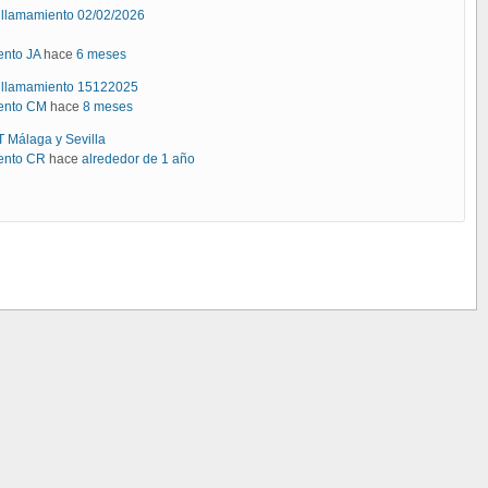
e llamamiento 02/02/2026
ento JA
hace
6 meses
de llamamiento 15122025
ento CM
hace
8 meses
BT Málaga y Sevilla
ento CR
hace
alrededor de 1 año