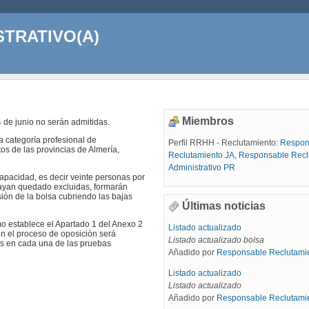
STRATIVO(A)
Miembros
 4 de junio no serán admitidas.
a categoría profesional de
Perfil RRHH - Reclutamiento:
Respon
tos de las provincias de Almería,
Reclutamiento JA
,
Responsable Recl
Administrativo PR
capacidad, es decir veinte personas por
hayan quedado excluidas, formarán
sión de la bolsa cubriendo las bajas
Últimas noticias
mo establece el Apartado 1 del Anexo 2
Listado actualizado
n el proceso de oposición será
Listado actualizado bolsa
les en cada una de las pruebas
Añadido por
Responsable Reclutami
Listado actualizado
Listado actualizado
Añadido por
Responsable Reclutami